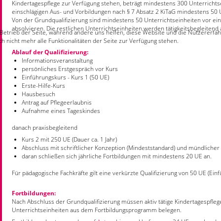
Kindertagespflege zur Verfügung stehen, beträgt mindestens 300 Unterrichtse
einschlägigen Aus- und Vorbildungen nach § 7 Absatz 2 KiTaG mindestens 50 
Von der Grundqualifizierung sind mindestens 50 Unterrichtseinheiten vor ein
absolvieren. Die restlichen Unterrichtseinheiten werden tätigkeitsbegleitend 
 Betrieb der Seite, während andere uns helfen, diese Website und die Nutzererfah
 nicht mehr alle Funktionalitäten der Seite zur Verfügung stehen.
Ablauf der Qualifizierung:
Informationsveranstaltung
persönliches Erstgespräch vor Kurs
Einführungskurs - Kurs 1 (50 UE)
Erste-Hilfe-Kurs
Hausbesuch
Antrag auf Pflegeerlaubnis
Aufnahme eines Tageskindes
danach praxisbegleitend
Kurs 2 mit 250 UE (Dauer ca. 1 Jahr)
Abschluss mit schriftlicher Konzeption (Mindeststandard) und mündlicher 
daran schließen sich jährliche Fortbildungen mit mindestens 20 UE an.
Für pädagogische Fachkräfte gilt eine verkürzte Qualifizierung von 50 UE (Ein
Fortbildungen:
Nach Abschluss der Grundqualifizierung müssen aktiv tätige Kindertagespfle
Unterrichtseinheiten aus dem Fortbildungsprogramm belegen.