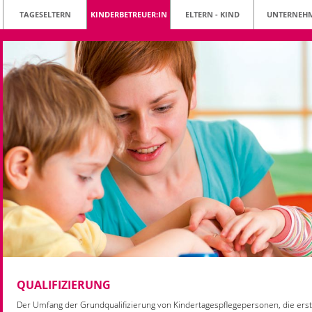
TAGESELTERN
KINDERBETREUER:IN
ELTERN - KIND
UNTERNEH
QUALIFIZIERUNG
Der Umfang der Grundqualifizierung von Kindertagespflegepersonen, die erst