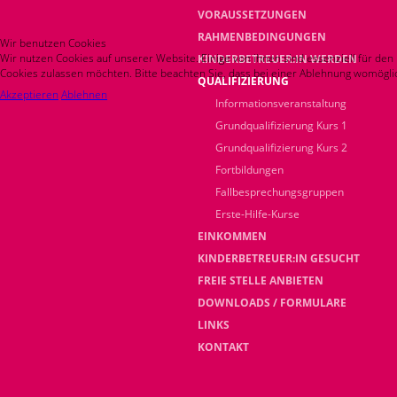
VORAUSSETZUNGEN
RAHMENBEDINGUNGEN
Wir benutzen Cookies
Wir nutzen Cookies auf unserer Website. Einige von ihnen sind essenziell für den
KINDERBETREUER:IN WERDEN
Cookies zulassen möchten. Bitte beachten Sie, dass bei einer Ablehnung womöglich
QUALIFIZIERUNG
Akzeptieren
Ablehnen
Informationsveranstaltung
Grundqualifizierung Kurs 1
Grundqualifizierung Kurs 2
Fortbildungen
Fallbesprechungsgruppen
Erste-Hilfe-Kurse
EINKOMMEN
KINDERBETREUER:IN GESUCHT
FREIE STELLE ANBIETEN
DOWNLOADS / FORMULARE
LINKS
KONTAKT