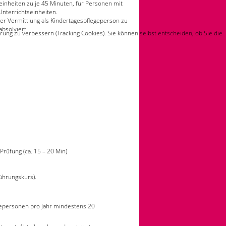
inheiten zu je 45 Minuten, für Personen mit
Unterrichtseinheiten.
er Vermittlung als Kindertagespflegeperson zu
absolviert.
rung zu verbessern (Tracking Cookies). Sie können selbst entscheiden, ob Sie die
Prüfung (ca. 15 – 20 Min)
führungskurs).
gepersonen pro Jahr mindestens 20