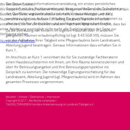
Der Besuch einer Informationsveranstaltung, ein erstes persönliches
Wir benutzen Cookies
Gespräch mit der Fachberaterin und daran anschließend die Teilnahme an
Wir nutzen Cookies auf unserer Website. Einige von ihnen sind essenziell für den
der Qualifizierung (siehe dort) sind erste Voraussetzungen, um tätig
Betrieb der Seite, während andere uns helfen, diese Website und die
werden zu können. In Kurs 1 erhalten Sie grundlegende Informationen zu
Nutzererfahrung zu verbessern (Tracking Cookies). Sie können selbst
allen rechtlichen, finanziellen und wichtigen pädagogischen Fragen.
entscheiden, ob Sie die Cookies zulassen möchten. Bitte beachten Sie, dass bei
einer Ablehnung womöglich nicht mehr alle Funktionalitäten der Seite zur
Da die Betreuung von Kindern im eigenen Haushalt oder in anderen
Verfügung stehen.
geeigneten Räumen erlaubnispflichtig ist (vgl. § 43 SGB VIII), müssen Sie
vor der Aufnahme Ihrer Tätigkeit eine Pflegeerlaubnis beim Landratsamt,
Akzeptieren
Ablehnen
Abteilung Jugend beantragen. Genaue Informationen dazu erhalten Sie in
Kurs 1.
Im Anschluss an Kurs 1 vereinbart die für Sie zuständige Fachberaterin
einen Hausbesuchstermin mit Ihnen, um Ihre Räume kennenzulernen und
über Ihr Betreuungsangebot und Ihre Betreuungsperspektive ins
Gespräch zu kommen. Die notwendige Eignungseinschätzung für das
Landratsamt, Abteilung Jugend (vgl. Pflegeerlaubnis) wird im Rahmen des
gesamten Prozesses vorgenommen.
Aktuelles
|
Kontakt
|
Datenschutz
|
Impressum
Copyright © 2017 – Alle Rechte vorbehalten –
TAGESELTERNVEREIN Familiäre Kinderbetreuung im Landkreis Tübingen e.V.