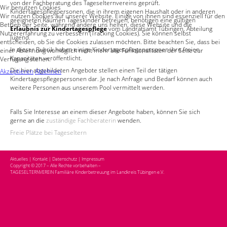
von der Fachberatung des Tageselternvereins geprüft.
Wir benutzen Cookies
Kindertagespflegpersonen, die in ihrem eigenen Haushalt oder in anderen
Wir nutzen Cookies auf unserer Website. Einige von ihnen sind essenziell für den
geeigneten Räumen Tageskinder betreuen, benötigen eine gültigen
Betrieb der Seite, während andere uns helfen, diese Website und die
Erlaubnis zur Kindertagespflege
vom Landratsamt Tübingen, Abteilung
Nutzererfahrung zu verbessern (Tracking Cookies). Sie können selbst
Jugend.
entscheiden, ob Sie die Cookies zulassen möchten. Bitte beachten Sie, dass bei
In dieser Rubrik haben einige Kindertagespflegepersonen ihre freien
einer Ablehnung womöglich nicht mehr alle Funktionalitäten der Seite zur
Kapazitäten veröffentlicht.
Verfügung stehen.
Die hier abgebildeten Angebote stellen einen Teil der tätigen
Akzeptieren
Ablehnen
Kindertagespflegepersonen dar. Je nach Anfrage und Bedarf können auch
weitere Personen aus unserem Pool vermittelt werden.
Falls Sie Interesse an einem dieser Angebote haben, können Sie sich
gerne an die
zuständige Fachberaterin
wenden.
Freie Plätze bei Tageseltern
Aktuelles
|
Kontakt
|
Datenschutz
|
Impressum
Copyright © 2017 – Alle Rechte vorbehalten –
TAGESELTERNVEREIN Familiäre Kinderbetreuung im Landkreis Tübingen e.V.