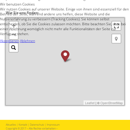
Wir benutzen Cookies
Wir nutzen Cookies auf unserer Website. Einige von ihnen sind essenziell für den
Wie Sie uns finden:
Betrieb der Seite, während andere uns helfen, diese Website und die
Nutzererfahrung zu verbessern (Tracking Cookies). Sie können selbst
entscheiden, ob Sie die Cookies zulassen möchten. Bitte beachten Sie, dass bei
+
einer Ablehnung womöglich nicht mehr alle Funktionalitäten der Seite zur
−
Verfügung stehen.
Akzeptieren
Ablehnen
Leaflet
| ©
OpenStreetMap
Aktuelles
|
Kontakt
|
Datenschutz
|
Impressum
Copyright © 2017 – Alle Rechte vorbehalten –