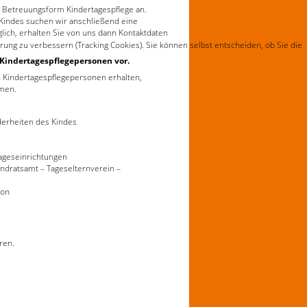
r Betreuungsform Kindertagespflege an.
Kindes suchen wir anschließend eine
ich, erhalten Sie von uns dann Kontaktdaten
rung zu verbessern (Tracking Cookies). Sie können selbst entscheiden, ob Sie die
 Kindertagespflegepersonen vor.
 Kindertagespflegepersonen erhalten,
men.
erheiten des Kindes
ageseinrichtungen
ndratsamt – Tageselternverein –
son
ren.