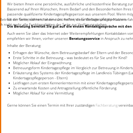
Wir bieten Ihnen eine persönliche, ausführliche und kostenfreie Beratung zu
Basierend auf Ihren Wünschen, Ihrem Bedarf und den Besonderheiten Ihres 
passende qualifizierte Kindertagespflegeperson aus unserem Pool. Wenn mögl
für ein Kennenlernen mit ein oder mehreren Kindertagespflegepersonen.
 Betrieb der Seite, während andere uns helfen, diese Website und die Nutzererfah
 nicht mehr alle Funktionalitäten der Seite zur Verfügung stehen.
Die Beratung bereitet Sie gut auf die ersten Kontaktgespräche mit den
Auch wenn Sie über das Internet oder Weiterempfehlungen Kontaktdaten von
empfehlen wir Ihnen, vorher unseren
Beratungsservice
in Anspruch zu neh
Inhalte der Beratung:
Erfragen der Wünsche, dem Betreuungsbedarf der Eltern und der Besond
Erste Schritte in die Betreuung – was bedeutet es für Sie und Ihr Kind?
Möglicher Ablauf der Eingewöhnung
Betreuungsform Kindertagespflege im Vergleich zur Betreuung in Kindert
Erläuterung des Systems der Kindertagespflege im Landkreis Tübingen (La
Kindertagespflegeperson - Eltern)
Leitfragen zum ersten Kennenlerntermin mit einer Kindertagespflegeper
Zu erwartende Kosten und Antragstellung öffentliche Förderung
Möglicher Ablauf für eine Vermittlung
Gerne können Sie einen Termin mit Ihrer zuständigen
Fachberatung
vereinba