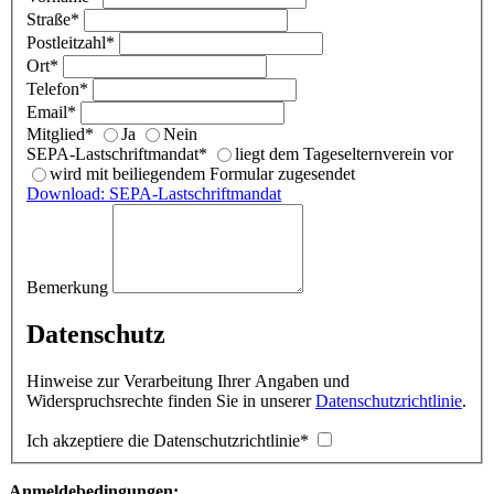
Straße
*
Postleitzahl
*
Ort
*
Telefon
*
Email
*
Mitglied
*
Ja
Nein
SEPA-Lastschriftmandat
*
liegt dem Tageselternverein vor
wird mit beiliegendem Formular zugesendet
Download: SEPA-Lastschriftmandat
Bemerkung
Datenschutz
Hinweise zur Verarbeitung Ihrer Angaben und
Widerspruchsrechte finden Sie in unserer
Datenschutzrichtlinie
.
Ich akzeptiere die Datenschutzrichtlinie
*
Anmeldebedingungen: