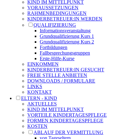
KIND IM MITTELPUNKT
VORAUSSETZUNGEN
RAHMENBEDINGUNGEN
KINDERBETREUER:IN WERDEN
QUALIFIZIERUNG
Informationsveranstaltung
Grundqualifizierung Kurs 1
Grundqualifizierung Kurs 2
Fortbildungen
Fallbesprechungsgruppen
Erste-Hilfe-Kurse
EINKOMMEN
KINDERBETREUER:IN GESUCHT
FREIE STELLE ANBIETEN
DOWNLOADS / FORMULARE
LINKS
KONTAKT
ELTERN - KIND
AKTUELLES
KIND IM MITTELPUNKT
VORTEILE KINDERTAGESPFLEGE
FORMEN KINDERTAGESPFLEGE
KOSTEN
ABLAUF DER VERMITTLUNG
von Tageseltern