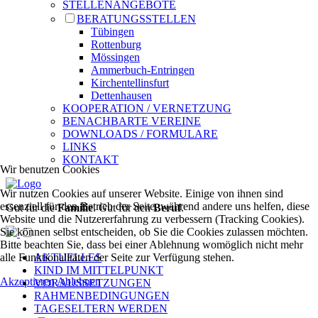
STELLENANGEBOTE
BERATUNGSSTELLEN
Tübingen
Rottenburg
Mössingen
Ammerbuch-Entringen
Kirchentellinsfurt
Dettenhausen
KOOPERATION / VERNETZUNG
BENACHBARTE VEREINE
DOWNLOADS / FORMULARE
LINKS
KONTAKT
Wir benutzen Cookies
Wir nutzen Cookies auf unserer Website. Einige von ihnen sind
essenziell für den Betrieb der Seite, während andere uns helfen, diese
Gut für die
Familie
. Gut für den
Beruf
.
Website und die Nutzererfahrung zu verbessern (Tracking Cookies).
Sie können selbst entscheiden, ob Sie die Cookies zulassen möchten.
Bitte beachten Sie, dass bei einer Ablehnung womöglich nicht mehr
alle Funktionalitäten der Seite zur Verfügung stehen.
AKTUELLES
KIND IM MITTELPUNKT
Akzeptieren
Ablehnen
VORAUSSETZUNGEN
RAHMENBEDINGUNGEN
TAGESELTERN WERDEN